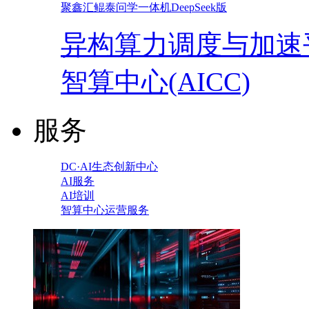
聚鑫汇鲲泰问学一体机DeepSeek版
异构算力调度与加速
智算中心(AICC)
服务
DC·AI生态创新中心
AI服务
AI培训
智算中心运营服务