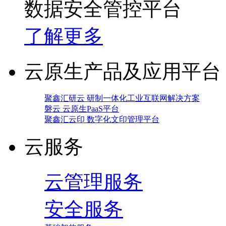
数据安全管控平台
了解更多
云原生产品及应用平台
聚鑫汇研云 研制一体化工业互联网解决方案
磐云 云原生PaaS平台
聚鑫汇云印 数字化文印管理平台
云服务
云管理服务
安全服务