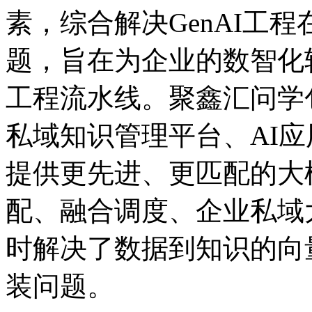
素，综合解决GenAI工程在
题，旨在为企业的数智
工程流水线。聚鑫汇问学包
私域知识管理平台、AI
提供更先进、更匹配的大
配、融合调度、企业
时解决了数据到知识的向
装问题。