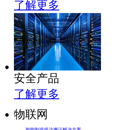
了解更多
安全产品
了解更多
物联网
智能制造线边搬运解决方案