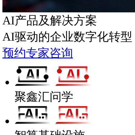
AI产品及解决方案
AI驱动的企业数字化转型
预约专家咨询
聚鑫汇问学