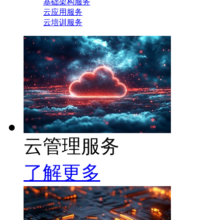
基础架构服务
云应用服务
云培训服务
云管理服务
了解更多