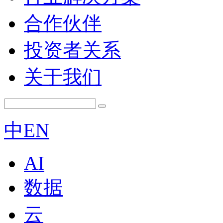
合作伙伴
投资者关系
关于我们
中
EN
AI
数据
云