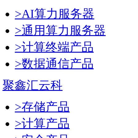
>AI算力服务器
>通用算力服务器
>计算终端产品
>数据通信产品
聚鑫汇云科
>存储产品
>计算产品