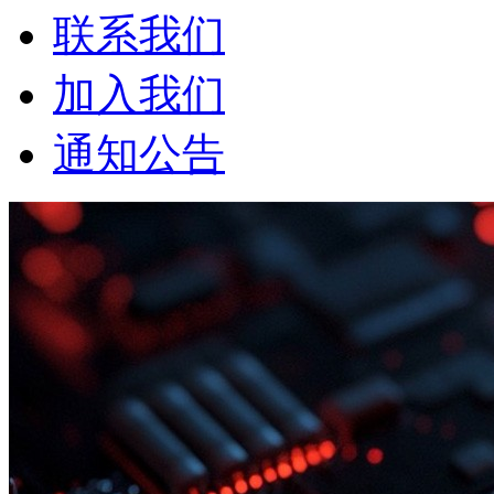
联系我们
加入我们
通知公告