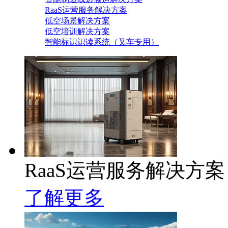
RaaS运营服务解决方案
低空场景解决方案
低空培训解决方案
智能标识识读系统（叉车专用）
RaaS运营服务解决方案
了解更多