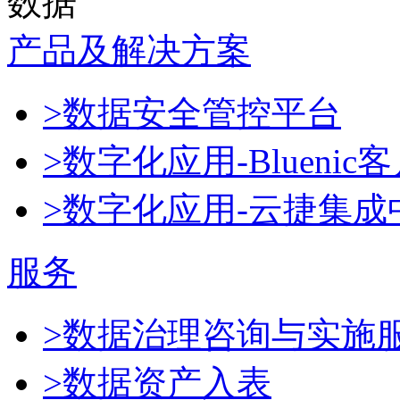
数据
产品及解决方案
>数据安全管控平台
>数字化应用-Blueni
>数字化应用-云捷集成
服务
>数据治理咨询与实施
>数据资产入表