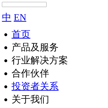
中
EN
首页
产品及服务
行业解决方案
合作伙伴
投资者关系
关于我们